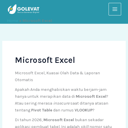
Lewati
ke
konten
Home
»
Microsoft Excel
Microsoft Excel
Microsoft Excel, Kuasai Olah Data & Laporan
Otomatis
Apakah Anda menghabiskan waktu berjam-jam
hanya untuk merapikan data di
Microsoft Excel
?
Atau sering merasa
insecure
saat ditanya atasan
tentang
Pivot Table
dan rumus
VLOOKUP
?
Di tahun 2026,
Microsoft Excel
bukan sekadar
aplikasi pembuat tabel. Ini adalah
skill
nomor satu