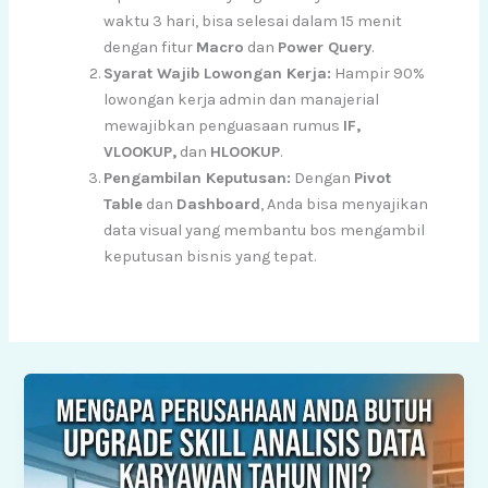
waktu 3 hari, bisa selesai dalam 15 menit
dengan fitur
Macro
dan
Power Query
.
Syarat Wajib Lowongan Kerja:
Hampir 90%
lowongan kerja admin dan manajerial
mewajibkan penguasaan rumus
IF,
VLOOKUP,
dan
HLOOKUP
.
Pengambilan Keputusan:
Dengan
Pivot
Table
dan
Dashboard
, Anda bisa menyajikan
data visual yang membantu bos mengambil
keputusan bisnis yang tepat.